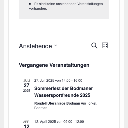
Es sind keine anstehenden Veranstaltungen
vorhanden.
Anstehende
V
V
S
L
e
u
e
i
D
c
r
s
r
a
h
a
t
Vergangene Veranstaltungen
e
a
t
n
e
s
u
n
t
27. Juli 2025 von 14:00
-
16:00
JULI
m
s
27
a
Sommerfest der Bodmaner
w
t
2025
l
Wassersportfreunde 2025
ä
a
t
h
Rondell Uferanlage Bodman
Am Torkel,
u
l
Bodman
l
n
t
e
g
u
12. April 2025 von 09:00
-
12:00
APR.
A
n
12