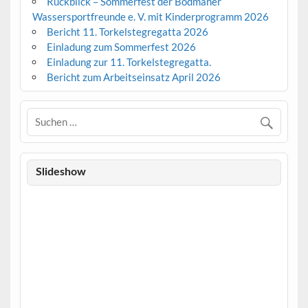
Rückblick – Sommerfest der Bodmaner
h
Wassersportfreunde e. V. mit Kinderprogramm 2026
t
Bericht 11. Torkelstegregatta 2026
e
Einladung zum Sommerfest 2026
Einladung zur 11. Torkelstegregatta.
n
Bericht zum Arbeitseinsatz April 2026
,
N
a
v
i
Slideshow
g
a
t
i
o
n