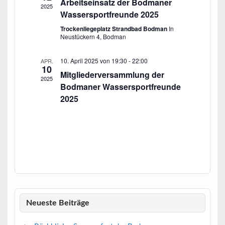
n
Arbeitseinsatz der Bodmaner
n
.
2025
s
Wassersportfreunde 2025
g
i
e
Trockenliegeplatz Strandbad Bodman
In
c
Neustückern 4, Bodman
n
h
t
S
10. April 2025 von 19:30
-
22:00
APR.
e
10
u
Mitgliederversammlung der
n
2025
c
-
Bodmaner Wassersportfreunde
N
h
2025
a
e
v
u
i
n
g
a
d
t
A
i
n
o
n
s
Neueste Beiträge
i
c