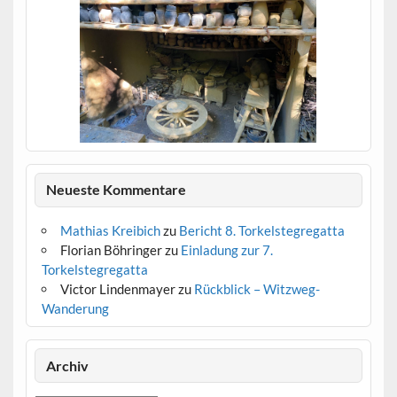
IMG_2388
Neueste Kommentare
Mathias Kreibich
zu
Bericht 8. Torkelstegregatta
Florian Böhringer
zu
Einladung zur 7.
Torkelstegregatta
Victor Lindenmayer
zu
Rückblick – Witzweg-
Wanderung
IMG_2383
IMG_2386
IMG_2387
IMG_2382
IMG_2379
IMG_2378
IMG_2376
IMG_2374
IMG_2373
IMG_2372
IMG_2371
IMG_2369
IMG_2368
Archiv