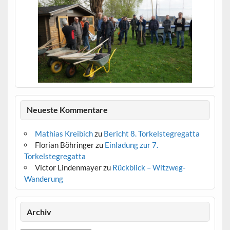
Arbeitseinsatz_2023_Aufteilen
Neueste Kommentare
Mathias Kreibich
zu
Bericht 8. Torkelstegregatta
Florian Böhringer
zu
Einladung zur 7.
Torkelstegregatta
Victor Lindenmayer
zu
Rückblick – Witzweg-
Wanderung
Arbeitseinsatz_2023_Uferweg_mulchen
Arbeitseinsatz_2023_Muscheleinsatz
Arbeitseinsatz_2023_Bootseinsatz_2
Arbeitseinsatz_2023_Gruppenbild_2
Arbeitseinsatz_2023_Bootseinsatz
Arbeitseinsatz_2023_Gruppenbild
Arbeitseinsatz_2023_Torkelsteg_1
Arbeitseinsatz_2023_Torkelsteg_2
Arbeitseinsatz_2023_Torkelsteg_3
Arbeitseinsatz_2023_Abschluss_2
Arbeitseinsatz_2023_Rondel_Kies
Arbeitseinsatz_2023_Verpflegung
Arbeitseinsatz_2023_Alte_Post_2
Arbeitseinsatz_2023_Bank_fertig
Arbeitseinsatz_2023_Neue_Bank
Arbeitseinsatz_2023_Abschluss
Arbeitseinsatz_2023_Alte_Post
Arbeitseinsatz_2023_Bank_4
Arbeitseinsatz_2023_Bank_3
Arbeitseinsatz_2023_Mähen
Arbeitseinsatz_2023_Grillen
Arbeitseinsatz_2023_Hütte
Arbeitseinsatz_Aufteilen_2
Arbeitseinsatz_2023_Bank
Arbeitseinsatz_2023_TLP
Archiv