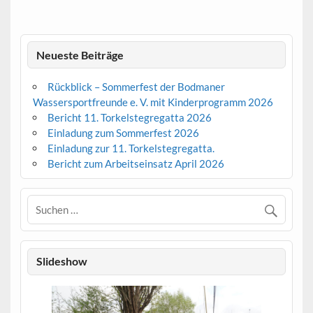
Neueste Beiträge
Rückblick – Sommerfest der Bodmaner
Wassersportfreunde e. V. mit Kinderprogramm 2026
Bericht 11. Torkelstegregatta 2026
Einladung zum Sommerfest 2026
Einladung zur 11. Torkelstegregatta.
Bericht zum Arbeitseinsatz April 2026
Slideshow