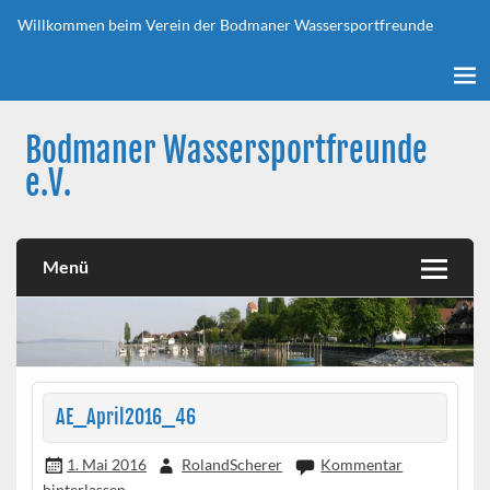
Skip
to
Willkommen beim Verein der Bodmaner Wassersportfreunde
content
Bodmaner Wassersportfreunde
e.V.
Willkommen beim Verein der Bodmaner Wassersportfreunde
Menü
AE_April2016_46
1. Mai 2016
RolandScherer
Kommentar
hinterlassen