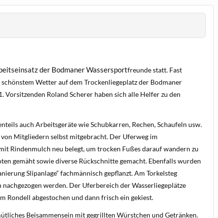
rbeitseinsatz der Bodmaner Wassersport
freunde statt.
Fast
ei schönstem Wetter auf dem Trockenliegeplatz der Bodmaner
 Vorsitzenden Roland Scherer haben sich alle Helfer zu den
nteils auch Arbeitsgeräte wie Schubkarren, Rechen, Schaufeln usw.
von Mitgliedern selbst mitgebracht. Der
Uferweg im
 mit Rindenmulch neu belegt, um trocken Fußes darauf wandern zu
oten gemäht sowie diverse Rückschnitte gemacht. Ebenfalls wurden
ierung Slipanlage“ fachmännisch gepflanzt. Am Torkelsteg
n nachgezogen werden. Der Uferbereich der Wasserliegeplätze
m Rondell abgestochen und dann frisch ein gekiest.
mütliches Beisammensein mit gegrillten
Würstchen und Getränken.