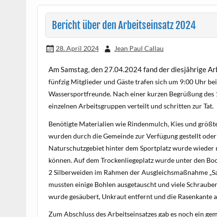
Bericht über den Arbeitseinsatz 2024
28. April 2024
Jean Paul Callau
Am Samstag, den 27.04.2024 fand der diesjährige A
fünfzig
Mitglieder und Gäste trafen sich um 9:00 Uhr b
Wassersportfreunde. Nach einer kurzen Begrüßung des 1.
einzelnen Arbeitsgruppen verteilt und schritten zur Tat.
Benötigte Materialien wie Rindenmulch, Kies und größte
wurden durch die Gemeinde zur Verfügung gestellt oder 
Naturschutzgebiet hinter dem Sportplatz wurde wieder
können. Auf dem Trockenliegeplatz wurde unter den Bo
2 Silberweiden im Rahmen der Ausgleichsmaßnahme „San
mussten einige Bohlen ausgetauscht und viele Schraube
wurde gesäubert, Unkraut entfernt und die Rasenkante a
Zum Abschluss des Arbeitseinsatzes gab es noch ein ge