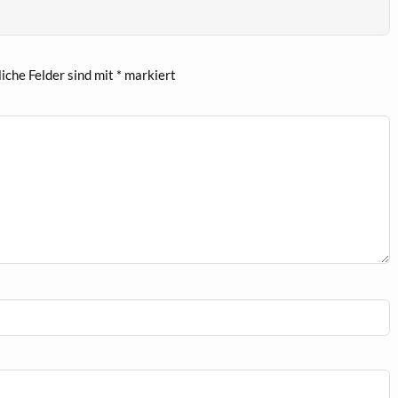
liche Felder sind mit
*
markiert
IMG_1865