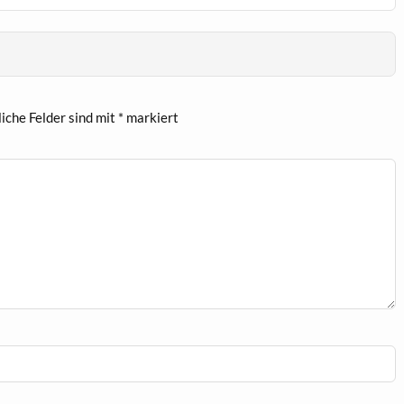
liche Felder sind mit
*
markiert
IMG_1865