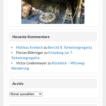
IMG_2388
Neueste Kommentare
Mathias Kreibich
zu
Bericht 8. Torkelstegregatta
Florian Böhringer
zu
Einladung zur 7.
Torkelstegregatta
Victor Lindenmayer
zu
Rückblick – Witzweg-
Wanderung
IMG_2383
IMG_2386
IMG_2387
IMG_2382
IMG_2379
IMG_2378
IMG_2376
IMG_2374
IMG_2373
IMG_2372
IMG_2371
IMG_2369
IMG_2368
Archiv
Archiv