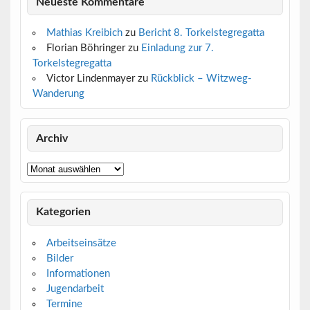
Neueste Kommentare
Mathias Kreibich
zu
Bericht 8. Torkelstegregatta
Florian Böhringer
zu
Einladung zur 7.
Torkelstegregatta
Victor Lindenmayer
zu
Rückblick – Witzweg-
Wanderung
IMG_3149
IMG_3151
IMG_3152
IMG_3153
IMG_3154
IMG_3155
IMG_3157
IMG_3158
IMG_3159
IMG_3162
IMG_3164
IMG_3168
IMG_3175
IMG_3176
IMG_3178
IMG_3181
IMG_3182
IMG_3183
IMG_3184
IMG_3186
IMG_3187
IMG_3188
IMG_3190
IMG_3191
IMG_3192
Archiv
Archiv
Kategorien
Arbeitseinsätze
Bilder
Informationen
Jugendarbeit
Termine