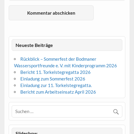
Neueste Beiträge
Rückblick – Sommerfest der Bodmaner
Wassersportfreunde e. V. mit Kinderprogramm 2026
Bericht 11. Torkelstegregatta 2026
Einladung zum Sommerfest 2026
Einladung zur 11. Torkelstegregatta.
Bericht zum Arbeitseinsatz April 2026
Slideshow