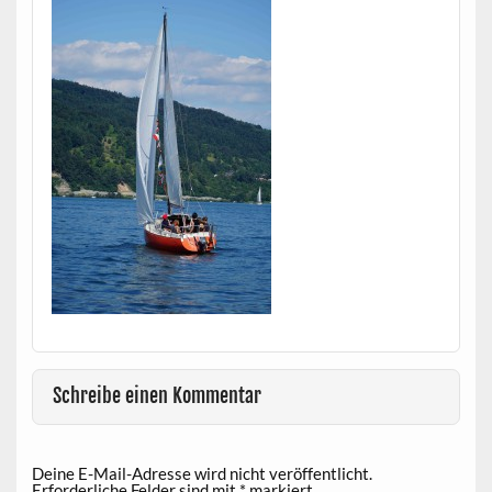
Schreibe einen Kommentar
Deine E-Mail-Adresse wird nicht veröffentlicht.
Erforderliche Felder sind mit
*
markiert