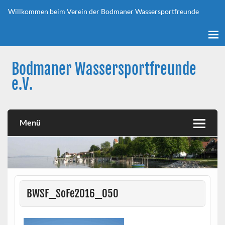
Skip
to
Willkommen beim Verein der Bodmaner Wassersportfreunde
content
Bodmaner Wassersportfreunde
e.V.
Willkommen beim Verein der Bodmaner Wassersportfreunde
Menü
BWSF_SoFe2016_050