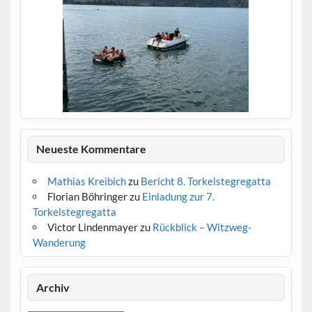
IMG_2308
Neueste Kommentare
Mathias Kreibich
zu
Bericht 8. Torkelstegregatta
Florian Böhringer
zu
Einladung zur 7.
Torkelstegregatta
Victor Lindenmayer
zu
Rückblick – Witzweg-
Wanderung
IMG_2305
IMG_2301
IMG_2298
IMG_2293
IMG_2290
IMG_2289
IMG_2288
IMG_2287
IMG_2285
IMG_2284
IMG_2283
IMG_2282
IMG_2280
IMG_2279
IMG_2278
IMG_2277
IMG_2276
IMG_2274
Archiv