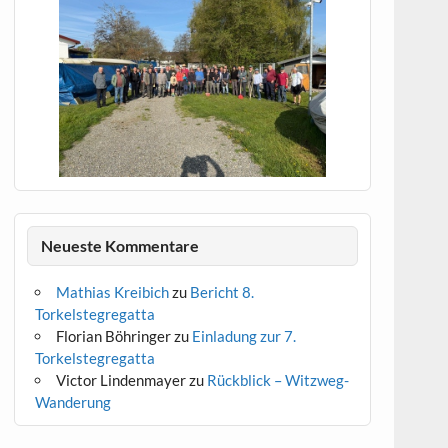
1
Neueste Kommentare
Mathias Kreibich
zu
Bericht 8.
Torkelstegregatta
Florian Böhringer
zu
Einladung zur 7.
Torkelstegregatta
Victor Lindenmayer
zu
Rückblick – Witzweg-
10
11
12
13
14
15
16
17
18
19
20
21
24
26
27
22
23
24
2
3
4
5
6
7
8
9
Wanderung