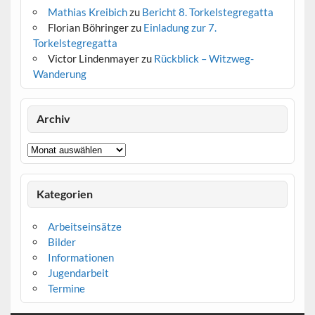
Mathias Kreibich
zu
Bericht 8. Torkelstegregatta
Florian Böhringer
zu
Einladung zur 7.
Torkelstegregatta
Victor Lindenmayer
zu
Rückblick – Witzweg-
Wanderung
10
11
12
13
14
15
16
17
18
19
20
21
24
26
27
22
23
24
2
3
4
5
6
7
8
9
Archiv
Archiv
Kategorien
Arbeitseinsätze
Bilder
Informationen
Jugendarbeit
Termine