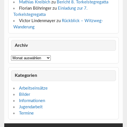
Mathias Kreibich
zu
Bericht 8. Torkelstegregatta
Florian Böhringer
zu
Einladung zur 7.
Torkelstegregatta
Victor Lindenmayer
zu
Rückblick – Witzweg-
Wanderung
10
11
12
13
14
15
16
17
18
19
20
21
24
26
27
22
23
24
3
4
5
6
7
8
9
Archiv
Archiv
Kategorien
Arbeitseinsätze
Bilder
Informationen
Jugendarbeit
Termine