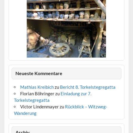
IMG_2388
Neueste Kommentare
Mathias Kreibich
zu
Bericht 8. Torkelstegregatta
Florian Böhringer
zu
Einladung zur 7.
Torkelstegregatta
Victor Lindenmayer
zu
Rückblick – Witzweg-
Wanderung
IMG_2383
IMG_2386
IMG_2387
IMG_2382
IMG_2379
IMG_2378
IMG_2376
IMG_2374
IMG_2373
IMG_2372
IMG_2371
IMG_2369
IMG_2368
Archiv