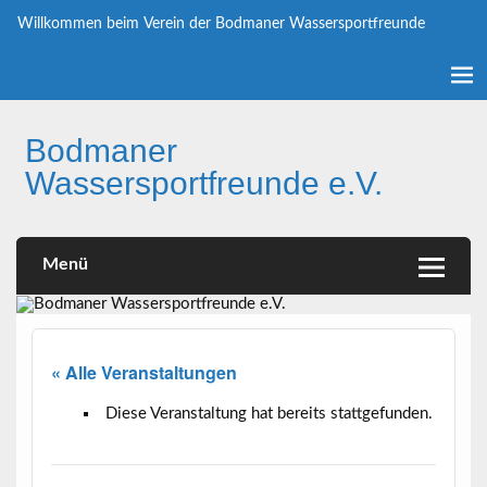
Skip
to
Willkommen beim Verein der Bodmaner Wassersportfreunde
content
Bodmaner
Wassersportfreunde e.V.
Willkommen beim Verein der Bodmaner Wassersportfreunde
Menü
« Alle Veranstaltungen
Diese Veranstaltung hat bereits stattgefunden.